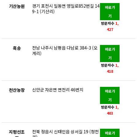
경기 포천시 일동면 영일로852번길 14
기산농원
바로가
9-1 (기산리)
기
방문자수
1,
427
전남 나주시 남평읍 다남로 384-3 (오
흑송
바로가
계리)
기
방문자수
1,
418
신안군 자은면 면전리 46번지
천산농장
바로가
기
방문자수
1,
403
전북 정읍시 신태인읍 상서길 19 (청천
지평선조
바로가
리)