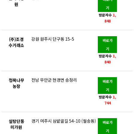
원
기
방문자수
1,
848
강원 원주시 단구동 15-5
(주)조경
바로가
수거래소
기
방문자수
1,
840
전남 무안군 현경면 송정리
청목나무
바로가
농장
기
방문자수
1,
744
경기 여주시 삼밭골길 54-10 (월송동)
설탕단풍
바로가
미가원
기