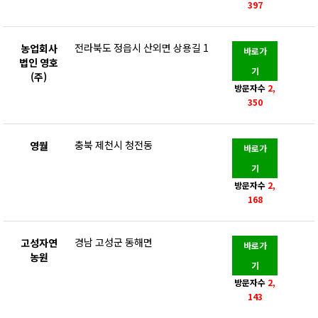
397
전라북도 정읍시 산외면 상용길 1
농업회사
바로가
법인 영호
기
(주)
방문자수
2,
350
충북 제천시 청전동
영월
바로가
기
방문자수
2,
168
경남 고성군 동해면
고성자연
바로가
농원
기
방문자수
2,
143