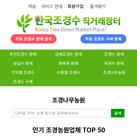
탑메뉴 바로가기
본문 바로가기
처음
|
서비스 안내
|
회원가입
|
즐겨찾기
무료 조경수 판매 등록
무료 조경수 구매 등록
추천조경수 판매
급매조경수 판매
조경수 판매
유실수 판매
화목류 판매
특용수 판매
지역별 조경수
수종별 조경수
조경나무농원
조경수 구매
조경나무농원
인기 조경농원업체 TOP 50