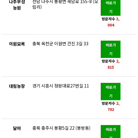
전남 나주시 봉황면 세남로 155-8 (오
나주부성
바로가
림리)
농원
기
방문자수
3,
004
충복 옥천군 이원면 건진 3길 33
이원묘목
바로가
기
방문자수
2,
815
경기 시흥시 정왕대로27번길 11
대림농장
바로가
기
방문자수
2,
702
충북 충주시 봉황5길 22 (봉방동)
달마
바로가
기