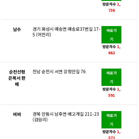
방문자수
1,
736
경기 화성시 매송면 매송로37번길 17-
남수
바로가
5 (어천리)
기
방문자수
1,
662
전남 순천시 서면 강청안길 76
순천선평
바로가
은목서 판
기
매
방문자수
1,
591
경북 안동시 남후면 배고개길 211-23
비바
바로가
(검암리)
기
방문자수
1,
572