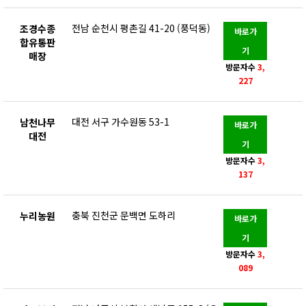
전남 순천시 평촌길 41-20 (풍덕동)
조경수종
바로가
합유통판
기
매장
방문자수
3,
227
대전 서구 가수원동 53-1
남천나무
바로가
대전
기
방문자수
3,
137
충북 진천군 문백면 도하리
누리농원
바로가
기
방문자수
3,
089