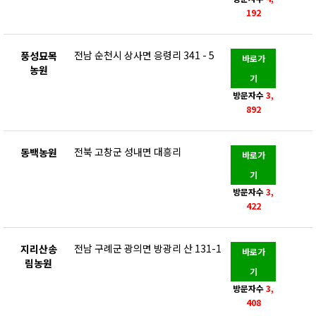
192
전남 순천시 상사면 응령리 341 - 5
풍성묘목
바로가
농원
기
방문자수
3,
892
전북 고창군 성내면 대흥리
동백농원
바로가
기
방문자수
3,
422
전남 구례군 광의면 방광리 산 131-1
지리산송
바로가
림농원
기
방문자수
3,
408