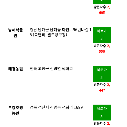
방문자수
2,
695
경남 남해군 남해읍 화전로96번나길 1
남해식물
바로가
5 (북변리, 월드당구장)
원
기
방문자수
2,
559
전북 고창군 신림면 덕화리
태경농원
바로가
기
방문자수
2,
447
경북 경산시 진량읍 선화리 1699
부강조경
바로가
농원
기
방문자수
2,