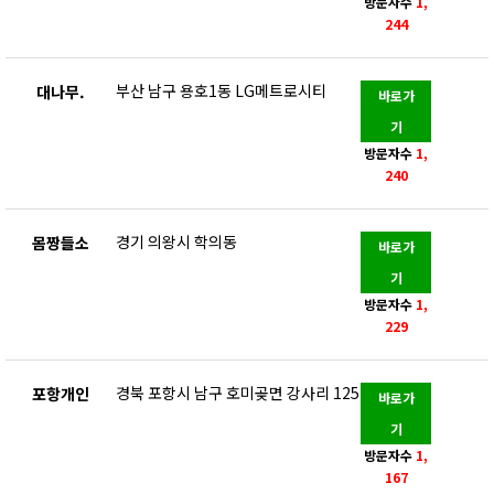
방문자수
1,
244
부산 남구 용호1동 LG메트로시티
대나무.
바로가
기
방문자수
1,
240
경기 의왕시 학의동
몸짱들소
바로가
기
방문자수
1,
229
경북 포항시 남구 호미곶면 강사리 125
포항개인
바로가
기
방문자수
1,
167