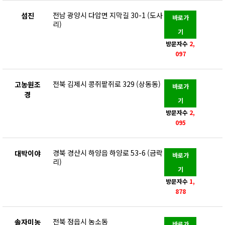
전남 광양시 다압면 지막길 30-1 (도사
섬진
바로가
리)
기
방문자수
2,
097
전북 김제시 콩쥐팥쥐로 329 (상동동)
고농원조
바로가
경
기
방문자수
2,
095
경북 경산시 하양읍 하양로 53-6 (금락
대박이야
바로가
리)
기
방문자수
1,
878
전북 정읍시 농소동
솔자미농
바로가