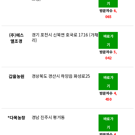
기
방문자수
6,
065
경기 포천시 신북면 호국로 1716 (가채
(주)에스
바로가
리)
엘조경
기
방문자수
5,
042
경상북도 경산시 하양읍 화성로25
갑을농원
바로가
기
방문자수
4,
450
경남 진주시 평거동
*다목농장
바로가
기
방문자수
4,