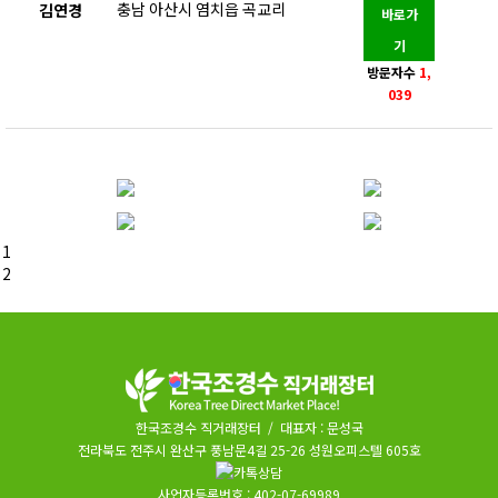
충남 아산시 염치읍 곡교리
김연경
바로가
기
방문자수
1,
039
1
2
한국조경수 직거래장터 / 대표자 : 문성국
전라북도 전주시 완산구 풍남문4길 25-26 성원오피스텔 605호
사업자등록번호 : 402-07-69989