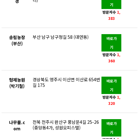
경
기
방문자수
1,
383
부산 남구 남구청길 58 (대연동)
송림농장
바로가
(부산)
기
방문자수
1,
360
경상북도 영주시 이산면 이산로 654번
형제농원
바로가
길 175
(박기철)
기
방문자수
1,
320
전북 전주시 완산구 풍남문4길 25-26
나무몰.c
바로가
(중앙동4가, 성원오피스텔)
om
기