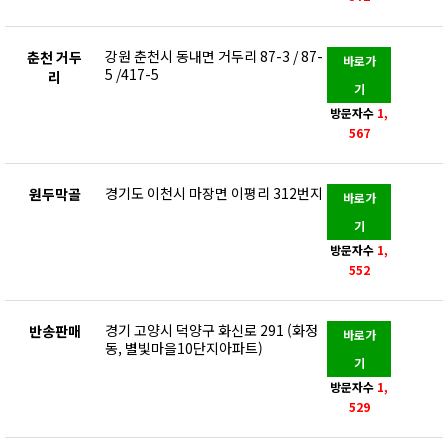
강원 춘천시 동내면 거두리 87-3 / 87-
춘천 거두
바로가
5 /417-5
리
기
방문자수
1,
567
경기도 이천시 마장면 이평리 312번지
원두막골
바로가
기
방문자수
1,
552
경기 고양시 덕양구 화신로 291 (화정
반송판매
바로가
동, 별빛마을10단지아파트)
기
방문자수
1,
529