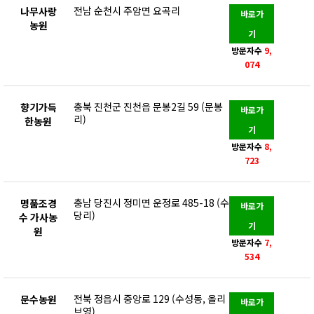
전남 순천시 주암면 요곡리
나무사랑
바로가
농원
기
방문자수
9,
074
충북 진천군 진천읍 문봉2길 59 (문봉
향기가득
바로가
리)
한농원
기
방문자수
8,
723
충남 당진시 정미면 운정로 485-18 (수
명품조경
바로가
당리)
수 가사농
기
원
방문자수
7,
534
전북 정읍시 중앙로 129 (수성동, 올리
문수농원
바로가
브영)