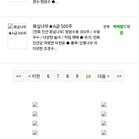
경수·정원수 ♠ ..
화살나무★A급 500주
에메랄드정
전북
​[전북 진안 화살나무] 정원수용 300주 / 수형
원
우수 / 다양한 높이 / 직접 재배 ♠ 위치: 전북
진안군 마령면 덕천로 ♠ 품목: 단풍나무 외
다양한 조경수·..
<<
< 이전
6
7
8
9
10
다음 >
>>