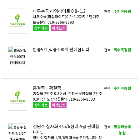
나무수국 라임라이트 0.8~1.2
수피아농원
전북
나무수국(라임라이트)0.8~1.2까지 1만여주
보유문의 010-2966-8693
반송5개,적송100개 판매합니다
화수목정원
전북
홍철쭉ㆍ황철쭉
수피아농원
전북
홍철쭉 2만주 0.3이상 주황색꽃황철쭉 2만주
0.3이상 노랑색꽃문의 010-2966-8693
정원수 칠자화 4/5/6점대 A급 판매합
정읍하늘빛
전북
니다...
농원
정원수 칠자화 4/5/6점대 A급 판매합니다. 정