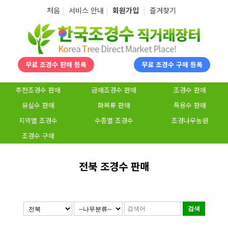
탑메뉴 바로가기
본문 바로가기
처음
|
서비스 안내
|
회원가입
|
즐겨찾기
무료 조경수 판매 등록
무료 조경수 구매 등록
추천조경수 판매
급매조경수 판매
조경수 판매
유실수 판매
화목류 판매
특용수 판매
지역별 조경수
수종별 조경수
조경나무농원
조경수 구매
전북 조경수 판매