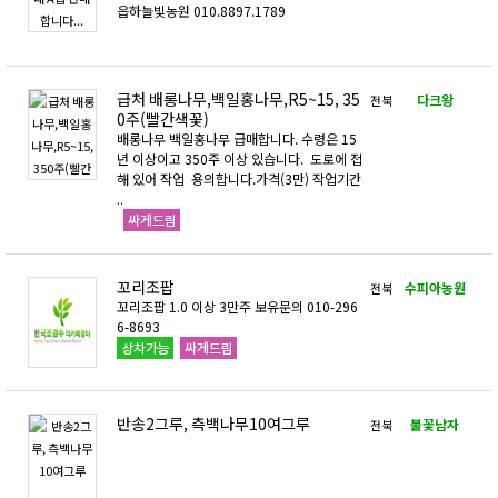
읍하늘빛농원 010.8897.1789
급처 배롱나무,백일홍나무,R5~15, 35
다크왕
전북
0주(빨간색꽃)
배롱나무 백일홍나무 급매합니다. 수령은 15
년 이상이고 350주 이상 있습니다. 도로에 접
해 있어 작업 용의합니다.가격(3만) 작업기간
..
꼬리조팝
수피아농원
전북
꼬리조팝 1.0 이상 3만주 보유문의 010-296
6-8693
반송2그루, 측백나무10여그루
불꽃남자
전북