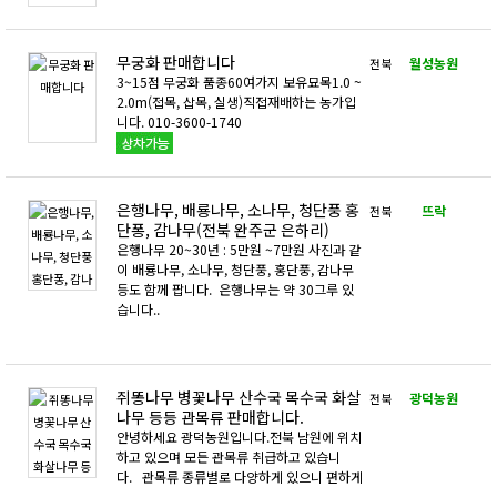
무궁화 판매합니다
월성농원
전북
3~15점 무궁화 품종60여가지 보유묘목1.0 ~
2.0m(접목, 삽목, 실생)직접재배하는 농가입
니다. 010-3600-1740
은행나무, 배룡나무, 소나무, 청단풍 홍
뜨락
전북
단퐁, 감나무(전북 완주군 은하리)
은행나무 20~30년 : 5만원 ~7만원 사진과 같
이 배룡나무, 소나무, 청단풍, 홍단풍, 감나무
등도 함께 팝니다. 은행나무는 약 30그루 있
습니다..
쥐똥나무 병꽃나무 산수국 목수국 화살
광덕농원
전북
나무 등등 관목류 판매합니다.
안녕하세요 광덕농원입니다.전북 남원에 위치
하고 있으며 모든 관목류 취급하고 있습니
다. 관목류 종류별로 다양하게 있으니 편하게
..