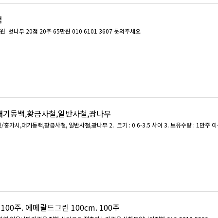
점
원 벗나무 20점 20주 65만원 010 6101 3607 문의주세요
애기동백,황금사철,일반사철,광나무
빈/홍가시,애기동백,황금사철, 일반사철,광나무 2. 크기 : 0.6-3.5 사이 3. 보유수량 : 1만주 이상
블루엔젤 150cm . 100주. 에메랄드그린 100cm. 100주