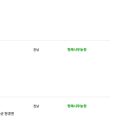
청목나무농장
전남
청목나무농장
전남
무안군 현경면