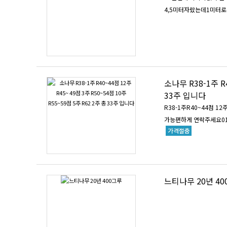
4,5미터자랐는데1미터
소나무 R38-1주 R40~44점 12주 R45~
33주 입니다
R38-1주R40~44점 1
가능편하게 연락주세요010-
느티나무 