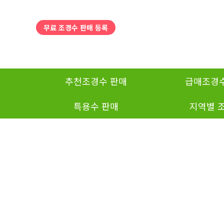
탑메뉴 바로가기
본문 바로가기
무료 조경수 판매 등록
추천조경수 판매
급매조경수
특용수 판매
지역별 