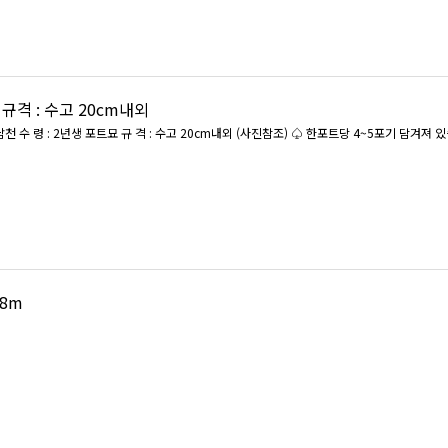
규격 : 수고 20cm내외
.8m