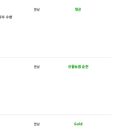
정곤
전남
산들농원 순천
전남
Gold
전남