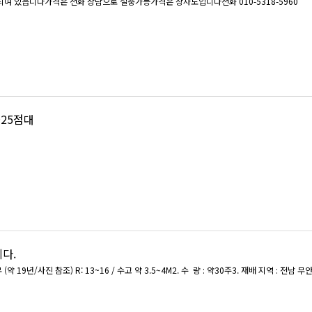
되여 있읍니다가격은 전화 상담으로 절충가능가격은 상차도입니다전화 010-5318-5960
~25점대
다.
 (약 19년/사진 참조) R: 13~16 / 수고 약 3.5~4M2. 수 량 : 약30주3. 재배 지역 : 전남 