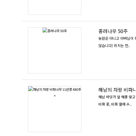
종려나무 50주
농원은 아니고 아버님이 취미
않습니다) 위치는 전..
해남의 자랑 비파나
해남 바닷가 앞 해풍 맞고
비파 꽃, 비파 열매 수..