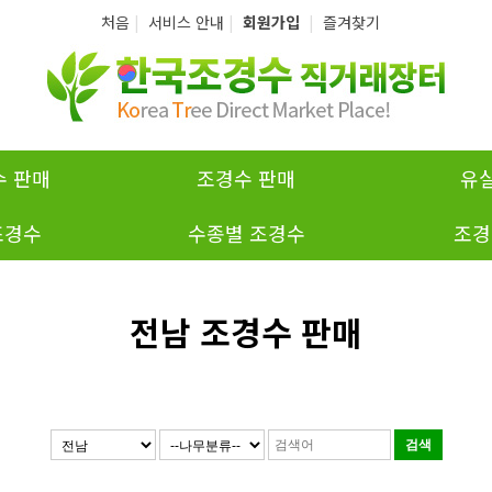
처음
|
서비스 안내
|
회원가입
|
즐겨찾기
 판매
조경수 판매
유
조경수
수종별 조경수
조경
전남 조경수 판매