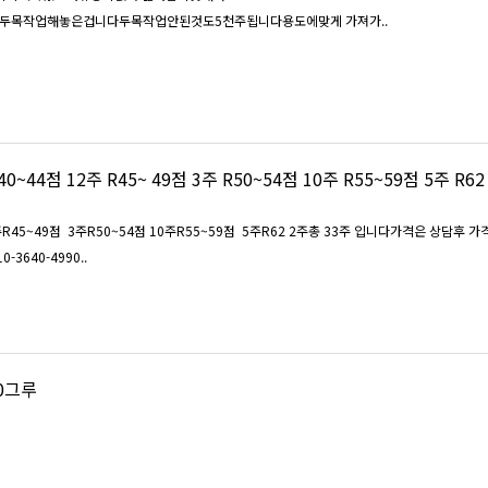
로두목작업해놓은겁니다두목작업안된것도5천주됩니다용도에맞게 가져가..
 49점 3주 R50~54점 10주 R55~59점 5주 R62 2주 총
2주R45~49점 3주R50~54점 10주R55~59점 5주R62 2주총 33주 입니다가격은 상담후 
3640-4990..
20년 400그루