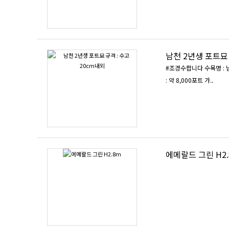
남천 2년생 포트묘 
#조경수팝니다 수목명 : 남천 수 령 : 2년생 포트묘 규 격 : 수고 20cm내외 (사진참조) ♤ 한포트당 4~5포기 담겨져 있습니다 ♤ 수 량
: 약 8,000포트 가..
에메랄드 그린 H2