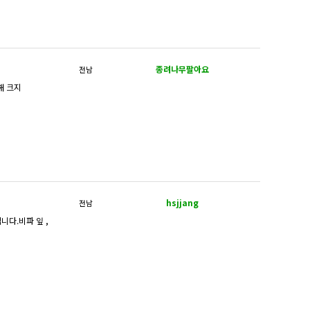
종려나무팔아요
전남
해 크지
hsjjang
전남
니다.비파 잎 ,